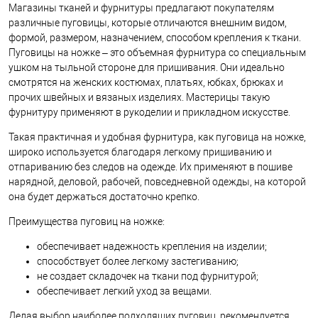
Магазины тканей и фурнитуры предлагают покупателям
различные пуговицы, которые отличаются внешним видом,
формой, размером, назначением, способом крепления к ткани.
Пуговицы на ножке – это объемная фурнитура со специальным
ушком на тыльной стороне для пришивания. Они идеально
смотрятся на женских костюмах, платьях, юбках, брюках и
прочих швейных и вязаных изделиях. Мастерицы такую
фурнитуру применяют в рукоделии и прикладном искусстве.
Такая практичная и удобная фурнитура, как пуговица на ножке,
широко используется благодаря легкому пришиванию и
отпариванию без следов на одежде. Их применяют в пошиве
нарядной, деловой, рабочей, повседневной одежды, на которой
она будет держаться достаточно крепко.
Преимущества пуговиц на ножке:
обеспечивает надежность крепления на изделии;
способствует более легкому застегиванию;
не создает складочек на ткани под фурнитурой;
обеспечивает легкий уход за вещами.
Делая выбор наиболее подходящих пуговиц, рекомендуется