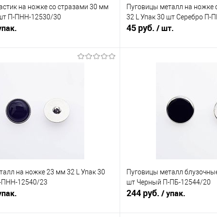
стик на ножке со стразами 30 мм
Пуговицы металл на ножке 
 шт П-ПНН-12530/30
32 L Упак 30 шт Серебро П-
45 руб.
упак.
/ шт.
В корзину
В корз
Сравнение
е
Под заказ
В избранное
алл на ножке 23 мм 32 L Упак 30
Пуговицы металл блузочные 
-ПНН-12540/23
шт Черный П-ПБ-12544/20
244 руб.
упак.
/ упак.