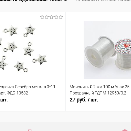
е
Под заказ
ездочка Серебро металл 9*11
Мононить 0.2 мм 100 м Упак 25
арт. ФДБ-13582
Прозрачный ТДТ-М-12950/0.2
27 руб.
 шт.
/ шт.