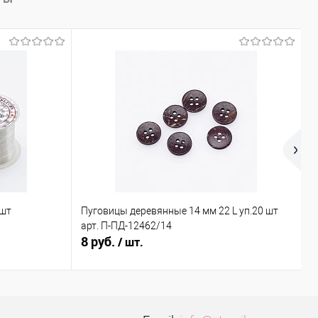
 шт
Пуговицы деревянные 14 мм 22 L уп.20 шт
Х
арт. П-ПД-12462/14
ш
8 руб.
0
/ шт.