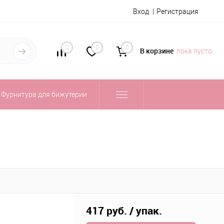
Вход
Регистрация
0
0
0
В корзине
пока пусто
Фурнитура для бижутерии
417 руб.
/ упак.