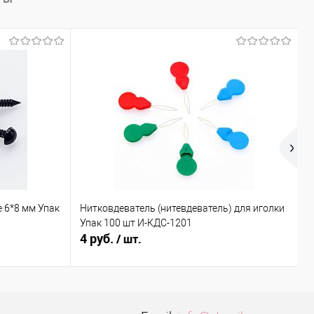
 6*8 мм Упак
Нитковдеватель (нитевдеватель) для иголки
К
Упак 100 шт И-КДС-1201
4 руб.
9
/ шт.