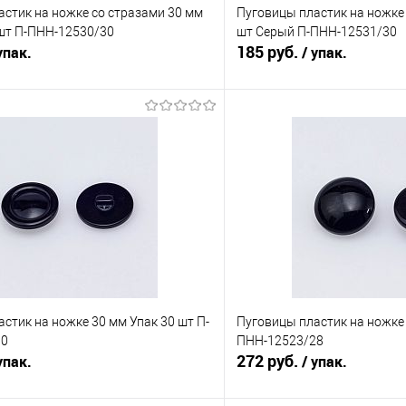
стик на ножке со стразами 30 мм
Пуговицы пластик на ножке 
 шт П-ПНН-12530/30
шт Серый П-ПНН-12531/30
185 руб.
упак.
/ упак.
В корзину
В корз
Сравнение
е
Под заказ
В избранное
стик на ножке 30 мм Упак 30 шт П-
Пуговицы пластик на ножке 
30
ПНН-12523/28
272 руб.
упак.
/ упак.