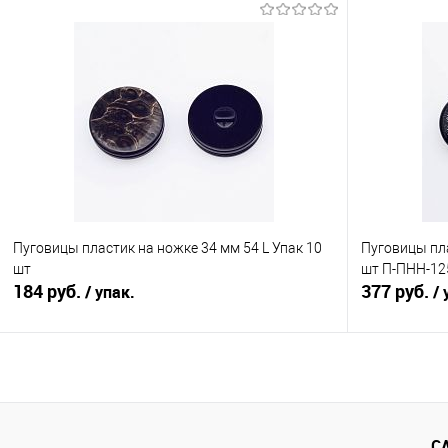
В корзину
Сравнение
Сравнение
В избранное
Под заказ
В избранно
Цвет
Пуговицы пластик на ножке 34 мм 54 L Упак 10
Пуговицы пла
шт
шт П-ПНН-12
184 руб.
377 руб.
/ упак.
/ 
В корзину
Сравнение
Сравнение
С