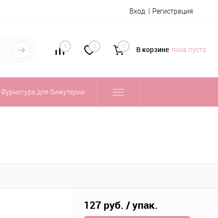
Вход
Регистрация
0
0
0
В корзине
пока пусто
Фурнитура для бижутерии
127 руб.
/ упак.