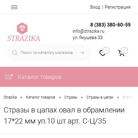
Вход
Регистрация
8 (383) 380-60-59
info@strazika.ru
ул. Якушева 33
0
0
Каталог товаров
•
•
•
•
Strazika
Каталог товаров
Стразы
Стразы в цапах
Стразы в
Стразы в цапах овал в обрамлении
17*22 мм уп.10 шт арт. С-Ц/35