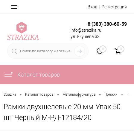
Вход
Регистрация
8 (383) 380-60-59
info@strazika.ru
ул. Якушева 33
0
0
Каталог товаров
•
•
•
•
Strazika
Каталог товаров
Металлофурнитура
Пряжки
Рам
Рамки двухщелевые 20 мм Упак 50
шт Черный М-РД-12184/20