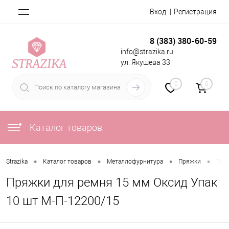
Вход
Регистрация
8 (383) 380-60-59
info@strazika.ru
ул. Якушева 33
0
0
Каталог товаров
•
•
•
•
Strazika
Каталог товаров
Металлофурнитура
Пряжки
Пря
Пряжки для ремня 15 мм Оксид Упак
10 шт М-П-12200/15