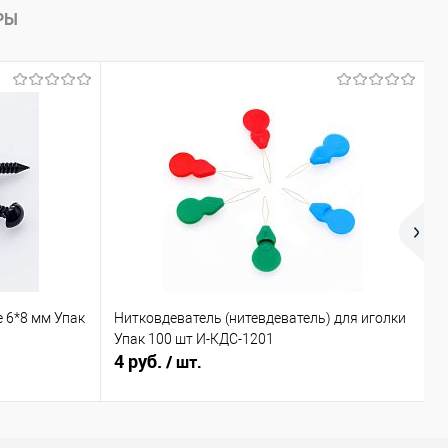
РЫ
 6*8 мм Упак
Нитковдеватель (нитевдеватель) для иголки
К
Упак 100 шт И-КДС-1201
4 руб.
9
/ шт.