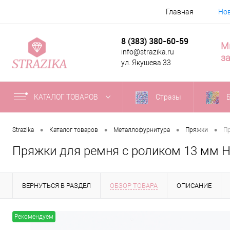
Главная
Но
8 (383) 380-60-59
М
info@strazika.ru
за
ул. Якушева 33
КАТАЛОГ ТОВАРОВ
Стразы
•
•
•
•
Strazika
Каталог товаров
Металлофурнитура
Пряжки
Пр
Пряжки для ремня с роликом 13 мм Н
ВЕРНУТЬСЯ В РАЗДЕЛ
ОБЗОР ТОВАРА
ОПИСАНИЕ
Рекомендуем