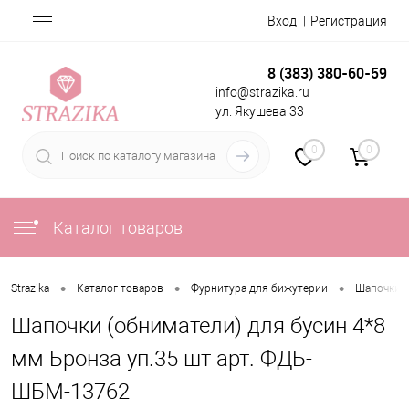
Вход
Регистрация
8 (383) 380-60-59
info@strazika.ru
ул. Якушева 33
0
0
Каталог товаров
•
•
•
Strazika
Каталог товаров
Фурнитура для бижутерии
Шапочки 
Шапочки (обниматели) для бусин 4*8
мм Бронза уп.35 шт арт. ФДБ-
ШБМ-13762