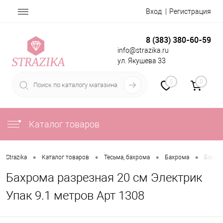
Вход
Регистрация
8 (383) 380-60-59
info@strazika.ru
ул. Якушева 33
0
0
Каталог товаров
•
•
•
•
Strazika
Каталог товаров
Тесьма, бахрома
Бахрома
Бахром
Бахрома разрезная 20 см Электрик
Упак 9.1 метров Арт 1308