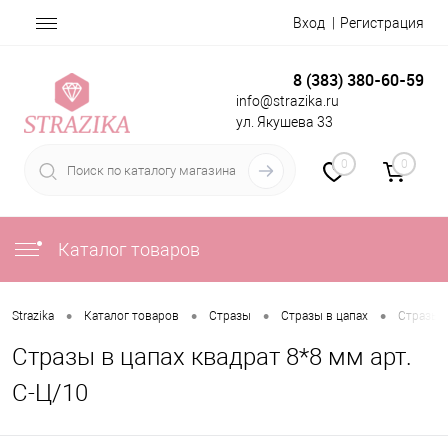
Вход
Регистрация
8 (383) 380-60-59
info@strazika.ru
ул. Якушева 33
0
0
Каталог товаров
•
•
•
•
Strazika
Каталог товаров
Стразы
Стразы в цапах
Стразы в
Стразы в цапах квадрат 8*8 мм арт.
С-Ц/10