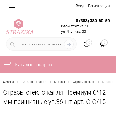
Вход
Регистрация
8 (383) 380-60-59
info@strazika.ru
ул. Якушева 33
0
0
Каталог товаров
•
•
•
•
Strazika
Каталог товаров
Стразы
Стразы стекло
Стразы с
Стразы стекло капля Премиум 6*12
мм пришивные уп.36 шт арт. С-С/15