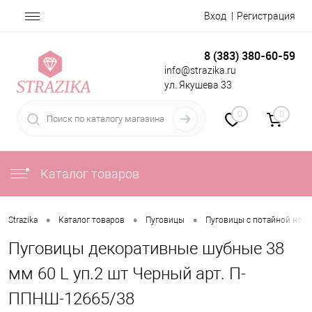
Вход
Регистрация
8 (383) 380-60-59
info@strazika.ru
ул. Якушева 33
0
0
Каталог товаров
•
•
•
Strazika
Каталог товаров
Пуговицы
Пуговицы с потайной нож
Пуговицы декоративные шубные 38
мм 60 L уп.2 шт Черный арт. П-
ППНШ-12665/38