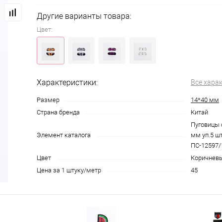
Другие варианты товара:
Цвет:
Характеристики:
Все хара
Размер
14*40 мм
Страна бренда
Китай
Пуговицы 
Элемент каталога
мм уп.5 шт
ПС-12597/1
Цвет
Коричнев
Цена за 1 штуку/метр
45