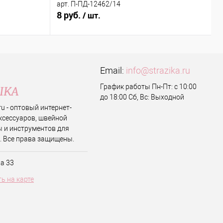
арт. П-ПД-12462/14
ш
8 руб.
0
/ шт.
Email:
info@strazika.ru
График работы Пн-Пт: с 10:00
до 18:00 Сб, Вс: Выходной
.ru - оптовый интернет-
ксессуаров, швейной
 и инструментов для
. Все права защищены.
ва 33
ь на карте