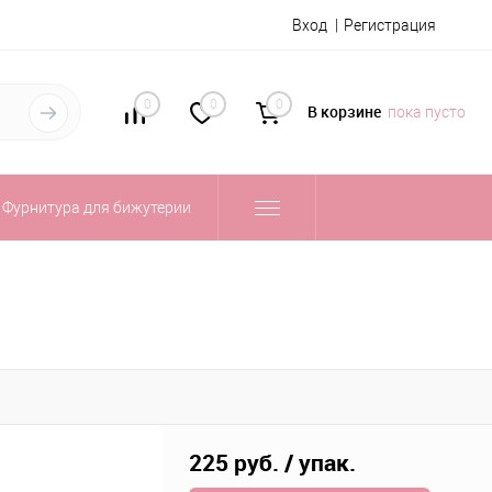
Вход
Регистрация
0
0
0
В корзине
пока пусто
Фурнитура для бижутерии
225 руб.
/ упак.