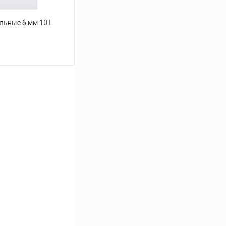
льные 6 мм 10 L
ину
Под заказ