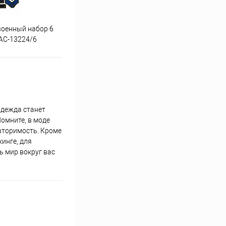
военный набор 6
Аппликация волк упак 5 шт
Аппл
АС-13224/6
УДО-АС-13252/5
одежда станет
омните, в моде
овторимость. Кроме
инге, для
ь мир вокруг вас