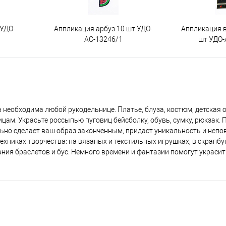
 УДО-
Аппликация арбуз 10 шт УДО-
Аппликация 
АС-13246/1
шт УДО-
а необходима любой рукодельнице. Платье, блуза, костюм, детская 
м. Украсьте россыпью пуговиц бейсболку, обувь, сумку, рюкзак. П
ательно сделает ваш образ законченным, придаст уникальность и неп
хниках творчества: на вязаных и текстильных игрушках, в скрапбук
ния браслетов и бус. Немного времени и фантазии помогут украсит