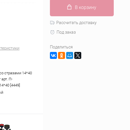
В корзину
Рассчитать доставку
Под заказ
Поделиться
ктеристики
со стразами 14*40
 арт. П-
4*40 [4449]
ый