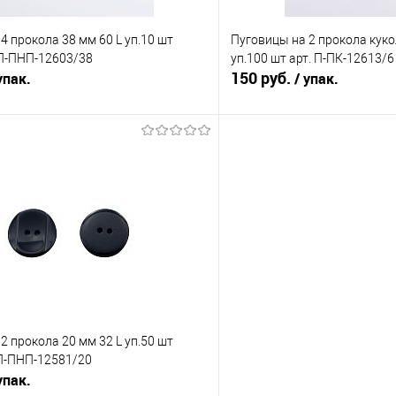
4 прокола 38 мм 60 L уп.10 шт
Пуговицы на 2 прокола куко
 П-ПНП-12603/38
уп.100 шт арт. П-ПК-12613/6
150 руб.
упак.
/ упак.
В корзину
В корз
Сравнение
е
Под заказ
В избранное
Цвет
2 прокола 20 мм 32 L уп.50 шт
 П-ПНП-12581/20
упак.