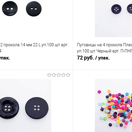
2 прокола 14 мм 22 L уп.100 шт арт.
Пуговицы на 4 прокола Плас
4
уп.100 шт Черный арт. П-ПН
72 руб.
упак.
/ упак.
В корзину
В корз
Сравнение
е
Под заказ
В избранное