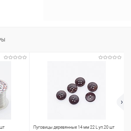
РЫ
 шт
Пуговицы деревянные 14 мм 22 L уп.20 шт
Х