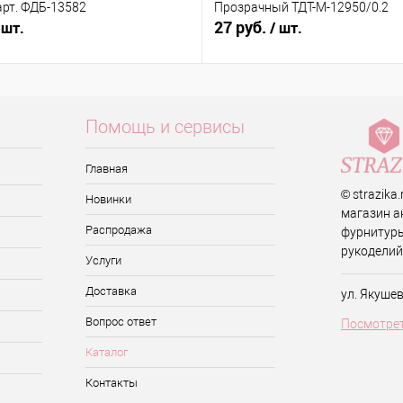
арт. ФДБ-13582
Прозрачный ТДТ-М-12950/0.2
27 руб.
 шт.
/ шт.
Помощь и сервисы
Главная
© strazika
Новинки
магазин а
Распродажа
фурнитуры
рукоделий
Услуги
Доставка
ул. Якуше
Вопрос ответ
Посмотрет
Каталог
Контакты