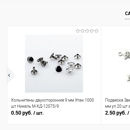
Сравнение
Сравнение
С
В избранное
Под заказ
В избранно
Хольнитены двухсторонние 9 мм Упак 1000
Подвеска Зв
шт Никель М-ХД-12075/9
мм уп.20 шт 
0.50 руб.
2.50 руб.
/ шт.
/