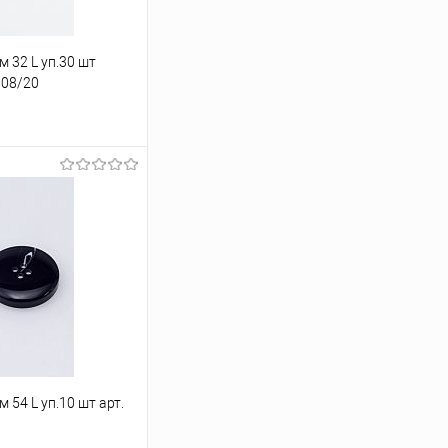
 32 L уп.30 шт
608/20
ину
Под заказ
 54 L уп.10 шт арт.