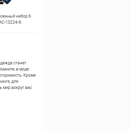
военный набор 6
Аппликация волк упак 5 шт
Аппл
АС-13224/6
УДО-АС-13252/5
одежда станет
омните, в моде
овторимость. Кроме
инге, для
ь мир вокруг вас