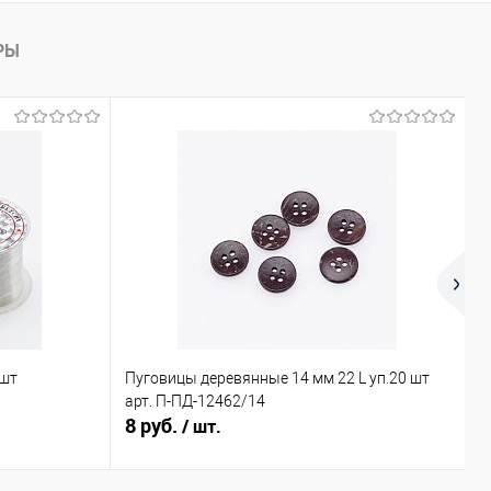
РЫ
 шт
Пуговицы деревянные 14 мм 22 L уп.20 шт
Х
арт. П-ПД-12462/14
ш
8 руб.
0
/ шт.