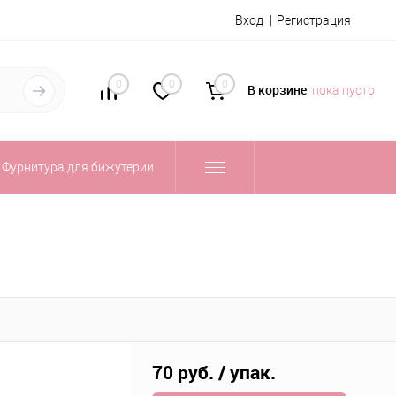
Вход
Регистрация
0
0
0
В корзине
пока пусто
Фурнитура для бижутерии
70 руб.
/ упак.