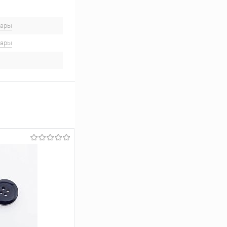
вары
вары