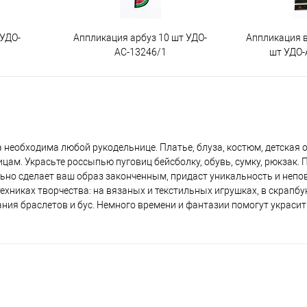
 УДО-
Аппликация арбуз 10 шт УДО-
Аппликация 
АС-13246/1
шт УДО-
а необходима любой рукодельнице. Платье, блуза, костюм, детская 
м. Украсьте россыпью пуговиц бейсболку, обувь, сумку, рюкзак. П
ательно сделает ваш образ законченным, придаст уникальность и неп
хниках творчества: на вязаных и текстильных игрушках, в скрапбук
ния браслетов и бус. Немного времени и фантазии помогут украсит