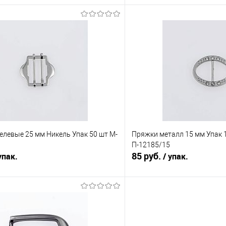
В корзину
В корз
Сравнение
е
Под заказ
В избранное
елевые 25 мм Никель Упак 50 шт М-
Пряжки металл 15 мм Упак 
П-12185/15
85 руб.
упак.
/ упак.
В корзину
В корз
Сравнение