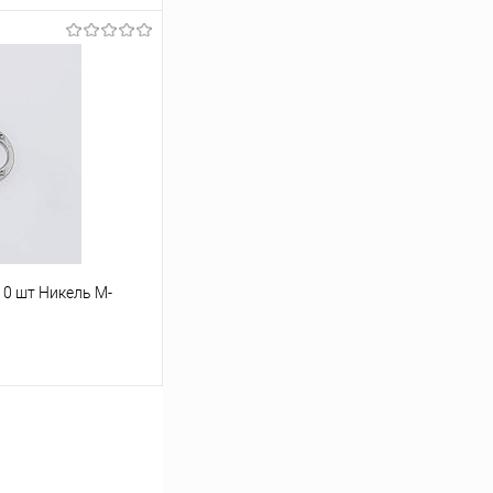
ину
Под заказ
10 шт Никель М-
ину