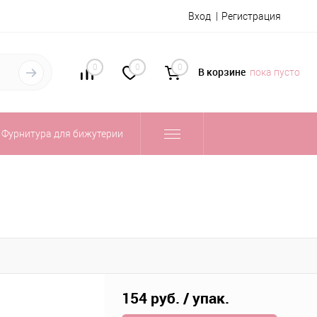
Вход
Регистрация
0
0
0
В корзине
пока пусто
Фурнитура для бижутерии
154 руб.
/ упак.