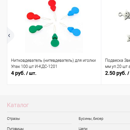
Нитковдеватель (нитевдеватель) для иголки
Подвеска Зв
Упак 100 шт И-КДС-1201
мм уп.20 шт 
4 руб.
2.50 руб.
/ шт.
/
Каталог
Стразы
Бусины, бисер
Пуговицы
Цепи