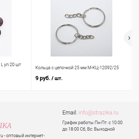
L уп.20 шт
М
Кольца с цепочкой 25 мм М-КЦ-12092/25
П
9 руб.
2
/ шт.
Email:
info@strazika.ru
График работы Пн-Пт: с 10:00
до 18:00 Сб, Вс: Выходной
.ru - оптовый интернет-