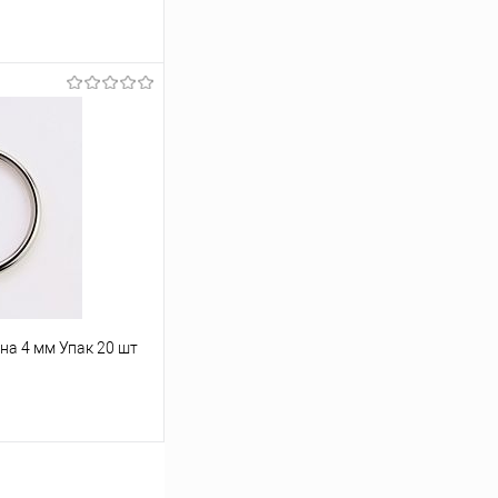
ину
Под заказ
на 4 мм Упак 20 шт
ину