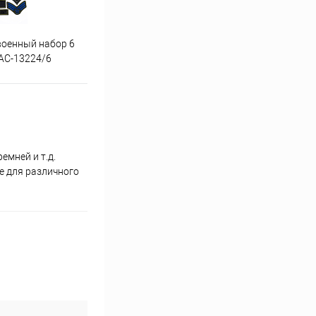
военный набор 6
Аппликация волк упак 5 шт
Аппл
АС-13224/6
УДО-АС-13252/5
емней и т.д.
е для различного