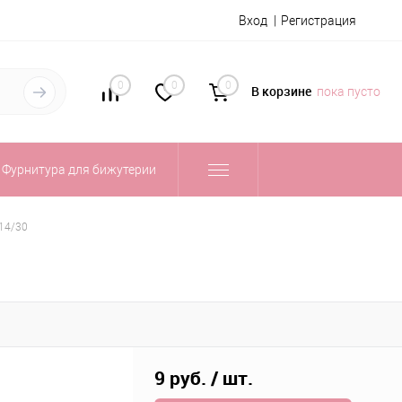
Вход
Регистрация
0
0
0
В корзине
пока пусто
Фурнитура для бижутерии
14/30
9 руб.
/ шт.