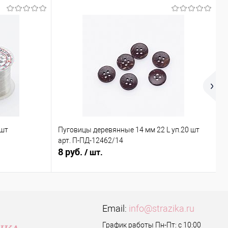
 шт
Пуговицы деревянные 14 мм 22 L уп.20 шт
Х
арт. П-ПД-12462/14
ш
8 руб.
0
/ шт.
Email:
info@strazika.ru
График работы Пн-Пт: с 10:00