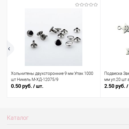
Хольнитены двухсторонние 9 мм Упак 1000
Подвеска Зв
шт Никель М-ХД-12075/9
мм уп.20 шт 
0.50 руб.
2.50 руб.
/ шт.
/
Каталог