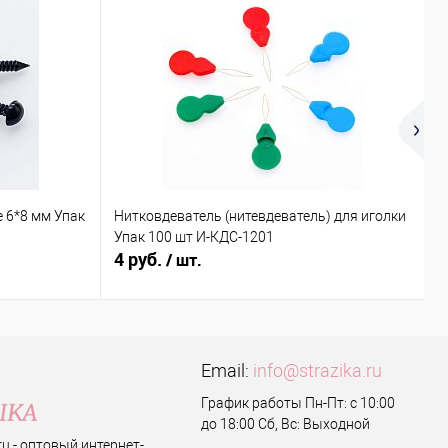
 6*8 мм Упак
Нитковдеватель (нитевдеватель) для иголки
К
Упак 100 шт И-КДС-1201
4 руб.
9
/ шт.
Email:
info@strazika.ru
График работы Пн-Пт: с 10:00
до 18:00 Сб, Вс: Выходной
.ru - оптовый интернет-