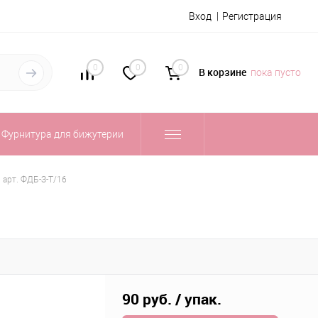
Вход
Регистрация
0
0
0
В корзине
пока пусто
Фурнитура для бижутерии
. арт. ФДБ-З-Т/16
90 руб.
/ упак.