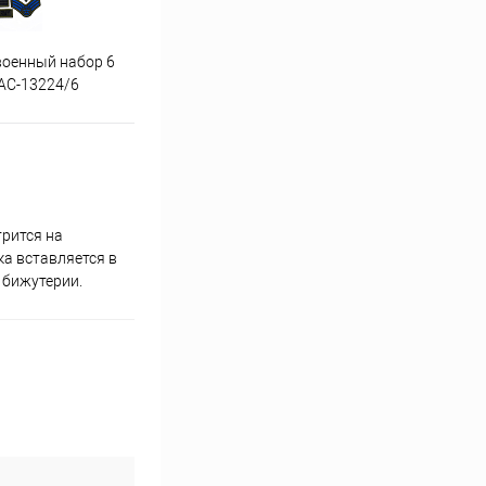
военный набор 6
Аппликация волк упак 5 шт
Аппл
АС-13224/6
УДО-АС-13252/5
трится на
ка вставляется в
 бижутерии.