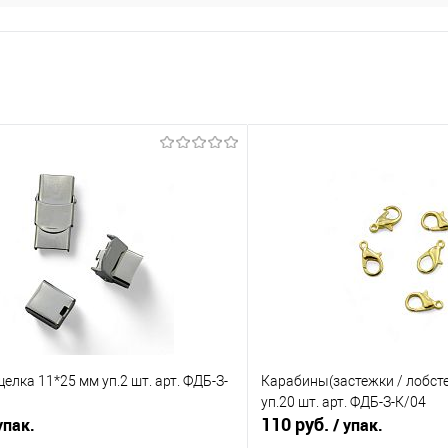
елка 11*25 мм уп.2 шт. арт. ФДБ-З-
Карабины(застежки / лобсте
уп.20 шт. арт. ФДБ-З-К/04
110 руб.
упак.
/ упак.