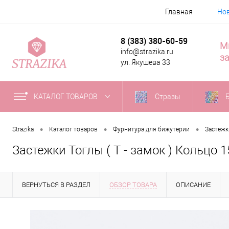
Главная
Но
8 (383) 380-60-59
М
info@strazika.ru
за
ул. Якушева 33
КАТАЛОГ ТОВАРОВ
Стразы
•
•
•
Strazika
Каталог товаров
Фурнитура для бижутерии
Застежк
Застежки Тоглы ( Т - замок ) Кольцо 1
ВЕРНУТЬСЯ В РАЗДЕЛ
ОБЗОР ТОВАРА
ОПИСАНИЕ