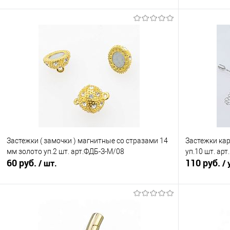
В корзину
Сравнение
Сравнение
В избранное
Под заказ
В избранно
Застежки ( замочки ) магнитные со стразами 14
Застежки кар
мм золото уп.2 шт. арт.ФДБ-З-М/08
уп.10 шт. арт
60 руб.
110 руб.
/ шт.
/ 
В корзину