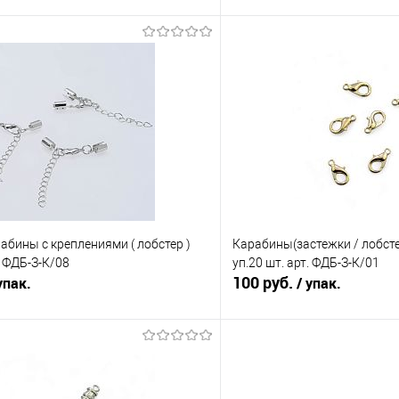
В корзину
В корз
Сравнение
е
Под заказ
В избранное
Цвет
абины с креплениями ( лобстер )
Карабины(застежки / лобсте
. ФДБ-З-К/08
уп.20 шт. арт. ФДБ-З-К/01
100 руб.
упак.
/ упак.
В корзину
В корз