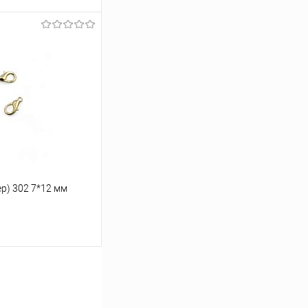
ину
Под заказ
р) 302 7*12 мм
ину