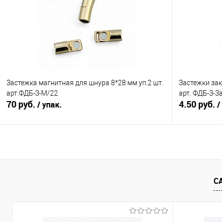
Сравнение
Сравнение
В избранное
Под заказ
В избранно
Цвет
Никель
Оксид
Застежка магнитная для шнура 8*28 мм уп.2 шт.
Застежки зак
арт.ФДБ-З-М/22
арт. ФДБ-З-З
70 руб.
4.50 руб.
/ упак.
/
В корзину
Сравнение
Сравнение
С
В избранное
Под заказ
В избранно
Цвет