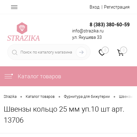
Вход
Регистрация
8 (383) 380-60-59
info@strazika.ru
ул. Якушева 33
0
0
Каталог товаров
•
•
•
Strazika
Каталог товаров
Фурнитура для бижутерии
Швензы (о
Швензы кольцо 25 мм уп.10 шт арт.
13706