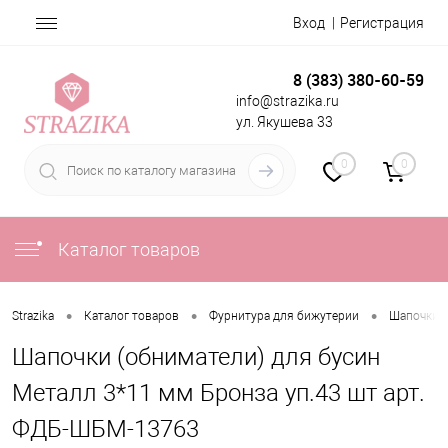
Вход
Регистрация
8 (383) 380-60-59
info@strazika.ru
ул. Якушева 33
0
0
Каталог товаров
•
•
•
Strazika
Каталог товаров
Фурнитура для бижутерии
Шапочки 
Шапочки (обниматели) для бусин
Металл 3*11 мм Бронза уп.43 шт арт.
ФДБ-ШБМ-13763