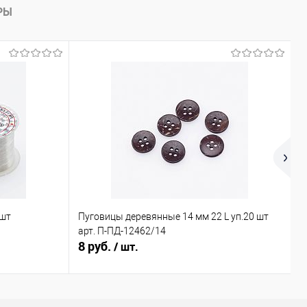
РЫ
 шт
Пуговицы деревянные 14 мм 22 L уп.20 шт
Х
арт. П-ПД-12462/14
ш
8 руб.
0
/ шт.