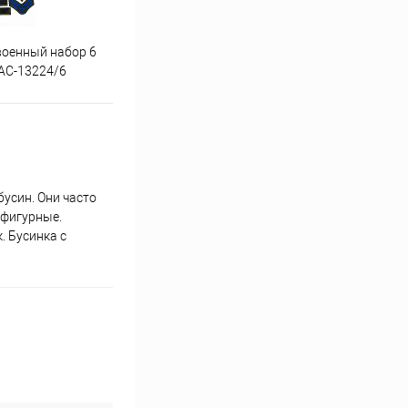
военный набор 6
Аппликация волк упак 5 шт
Аппл
АС-13224/6
УДО-АС-13252/5
усин. Они часто
 фигурные.
. Бусинка с