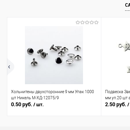
С
В избранное
Под заказ
В избранно
Хольнитены двухсторонние 9 мм Упак 1000
Подвеска Зв
шт Никель М-ХД-12075/9
мм уп.20 шт 
0.50 руб.
2.50 руб.
/ шт.
/