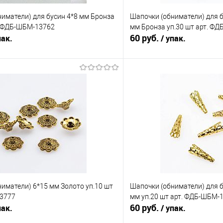
иматели) для бусин 4*8 мм Бронза
Шапочки (обниматели) для б
т. ФДБ-ШБМ-13762
мм Бронза уп.30 шт арт. Ф
60 руб.
пак.
/ упак.
В корзину
В корз
Сравнение
е
Под заказ
В избранное
иматели) 6*15 мм Золото уп.10 шт
Шапочки (обниматели) для 
13777
мм уп.20 шт арт. ФДБ-ШБМ-
60 руб.
пак.
/ упак.