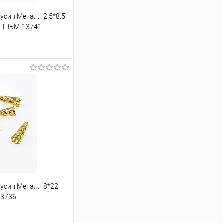
усин Металл 2.5*8.5
ДБ-ШБМ-13741
ину
Под заказ
бусин Металл 8*22
13736