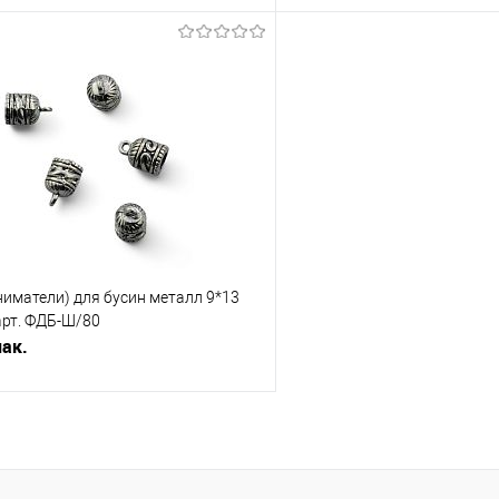
В корзину
В корз
Сравнение
е
Под заказ
В избранное
Цвет
иматели) для бусин металл 9*13
арт. ФДБ-Ш/80
пак.
В корзину