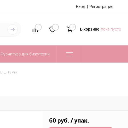
Вход
Регистрация
0
0
0
В корзине
пока пусто
Фурнитура для бижутерии
ДБ-Ш-13797
60 руб.
/ упак.