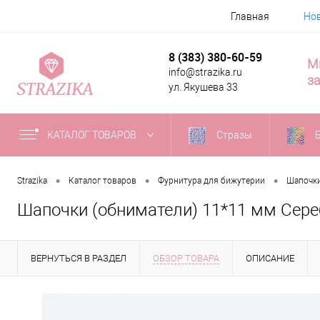
Главная
Но
8 (383) 380-60-59
М
info@strazika.ru
за
ул. Якушева 33
КАТАЛОГ ТОВАРОВ
Стразы
•
•
•
Strazika
Каталог товаров
Фурнитура для бижутерии
Шапочк
Шапочки (обниматели) 11*11 мм Сере
ВЕРНУТЬСЯ В РАЗДЕЛ
ОБЗОР ТОВАРА
ОПИСАНИЕ