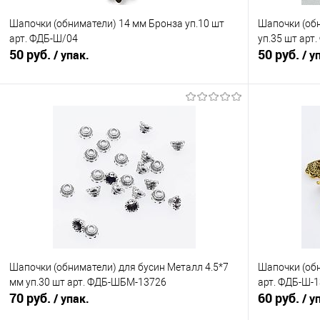
Шапочки (обниматели) 14 мм Бронза уп.10 шт
Шапочки (обн
арт. ФДБ-Ш/04
уп.35 шт ар
50 руб.
50 руб.
/ упак.
/ у
В корзину
Сравнение
Сравнение
В избранное
Под заказ
В избранно
Шапочки (обниматели) для бусин Металл 4.5*7
Шапочки (обн
мм уп.30 шт арт. ФДБ-ШБМ-13726
арт. ФДБ-Ш-
70 руб.
60 руб.
/ упак.
/ у