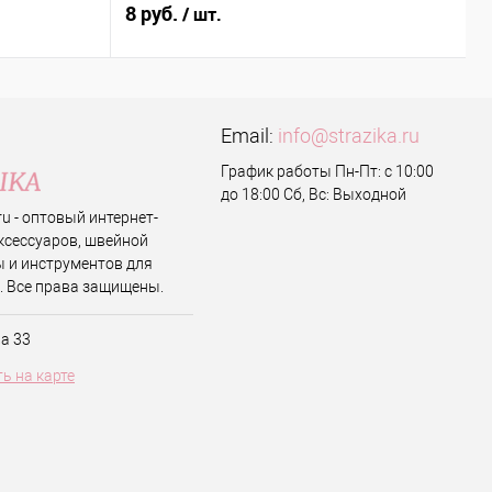
8 руб.
0
/ шт.
Email:
info@strazika.ru
График работы Пн-Пт: с 10:00
до 18:00 Сб, Вс: Выходной
.ru - оптовый интернет-
ксессуаров, швейной
 и инструментов для
. Все права защищены.
ва 33
ь на карте