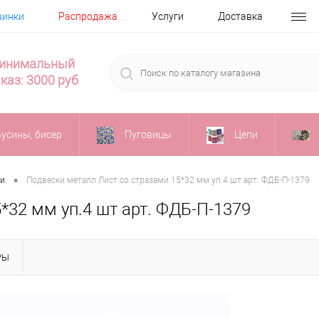
винки
Распродажа
Услуги
Доставка
инимальный
каз: 3000 руб
Бусины, бисер
Пуговицы
Цепи
•
ки
Подвески металл Лист со стразами 15*32 мм уп.4 шт арт. ФДБ-П-1379
*32 мм уп.4 шт арт. ФДБ-П-1379
РЫ