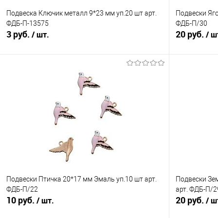
Подвеска Ключик металл 9*23 мм уп.20 шт арт.
Подвески Яго
ФДБ-П-13575
ФДБ-П/30
3 руб.
20 руб.
/ шт.
/ ш
В корзину
Сравнение
Сравнение
В избранное
Под заказ
В избранно
Подвески Птичка 20*17 мм Эмаль уп.10 шт арт.
Подвески Зем
ФДБ-П/22
арт. ФДБ-П/2
10 руб.
20 руб.
/ шт.
/ ш