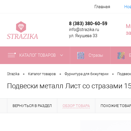
Главная
Но
8 (383) 380-60-59
М
info@strazika.ru
за
ул. Якушева 33
КАТАЛОГ ТОВАРОВ
Стразы
•
•
•
Strazika
Каталог товаров
Фурнитура для бижутерии
Подвес
Подвески металл Лист со стразами 15
ВЕРНУТЬСЯ В РАЗДЕЛ
ОБЗОР ТОВАРА
ПОХОЖИЕ ТОВА