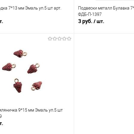
дка 7*13 мм Эмаль уп.5 шт арт.
Подвески металл Булавка 7*
ФДБ-П-1397
3 руб.
т.
/ шт.
В корзину
В корз
Сравнение
е
Под заказ
В избранное
ляничка 9*15 мм Эмаль уп.5 шт
9
т.