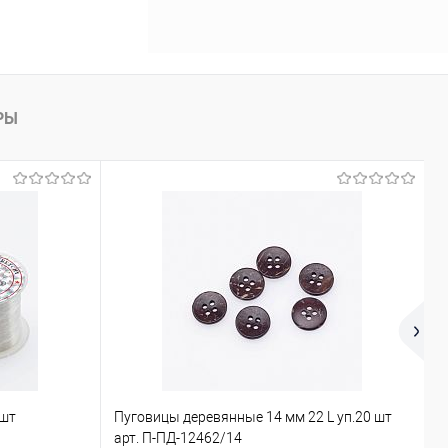
РЫ
 шт
Пуговицы деревянные 14 мм 22 L уп.20 шт
Х
арт. П-ПД-12462/14
ш