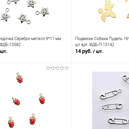
ездочка Серебро металл 9*11 мм
Подвески Собака Пудель 16
. ФДБ-13582
шт арт. ФДБ-П-15142
14 руб.
 шт.
/ шт.
В корзину
В корз
Сравнение
е
Под заказ
В избранное