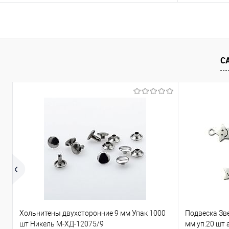
В корзину
Сравнение
Сравнение
С
В избранное
Под заказ
В избранно
Цвет
Хольнитены двухсторонние 9 мм Упак 1000
Подвеска Зв
шт Никель М-ХД-12075/9
мм уп.20 шт 