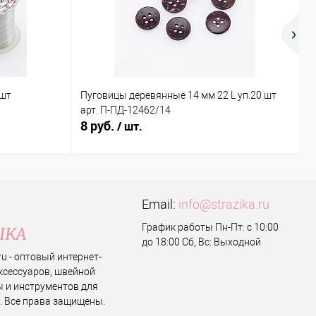
 шт
Пуговицы деревянные 14 мм 22 L уп.20 шт
Х
арт. П-ПД-12462/14
ш
8 руб.
0
/ шт.
Email:
info@strazika.ru
График работы Пн-Пт: с 10:00
до 18:00 Сб, Вс: Выходной
.ru - оптовый интернет-
ксессуаров, швейной
 и инструментов для
. Все права защищены.