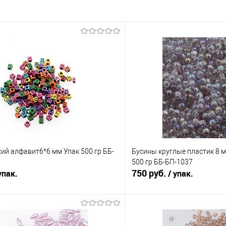
ий алфавит6*6 мм Упак 500 гр ББ-
Бусины круглые пластик 8 
500 гр ББ-БП-1037
750 руб.
упак.
/ упак.
В корзину
В корз