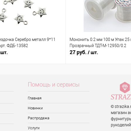
ездочка Серебро металл 9*11
Мононить 0.2 мм 100 м Упак 25
арт. ФДБ-13582
Прозрачный ТДТ-М-12950/0.2
27 руб.
 шт.
/ шт.
Помощь и сервисы
Главная
© strazika
Новинки
магазин а
Распродажа
фурнитуры
рукоделий
Услуги