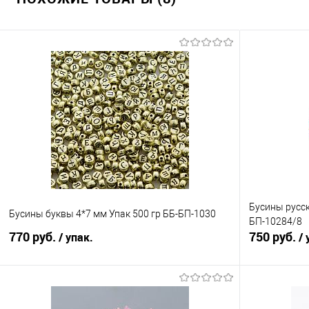
Бусины русск
Бусины буквы 4*7 мм Упак 500 гр ББ-БП-1030
БП-10284/8
770 руб.
750 руб.
/ упак.
/ 
В корзину