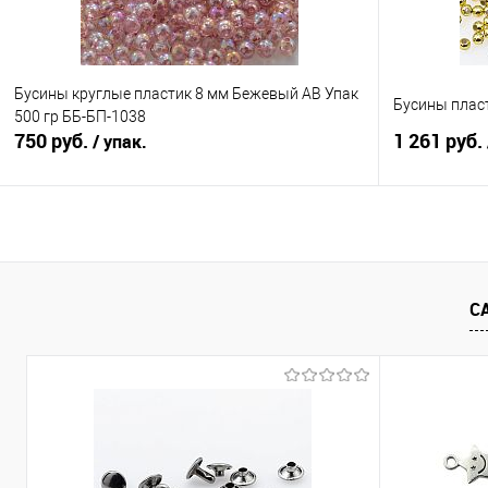
Сиреневый
Желтый
Белый
Бусины круглые пластик 8 мм Бежевый АВ Упак
Бусины пласт
500 гр ББ-БП-1038
оранжевый
Фуксия
750 руб.
1 261 руб.
/ упак.
В корзину
Сравнение
Сравнение
С
В избранное
Под заказ
В избранно
Упаковка
Упаковка 500
Цвет