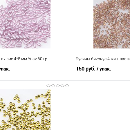
Сравнение
е
Под заказ
В избранное
ик рис 4*8 мм Упак 60 гр
Бусины биконус 4 мм пласти
150 руб.
упак.
/ упак.
В корзину
В корз
Сравнение
е
Под заказ
В избранное
Цвет