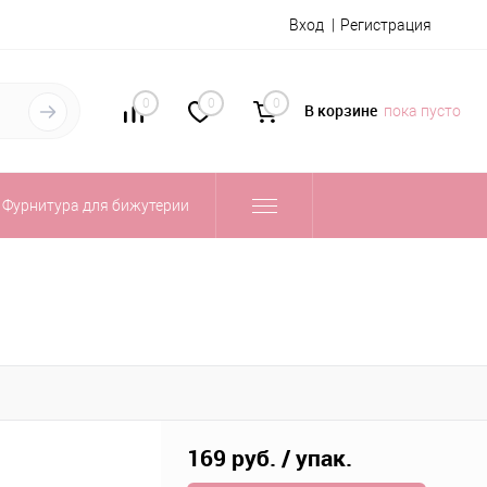
Вход
Регистрация
0
0
0
В корзине
пока пусто
Фурнитура для бижутерии
169 руб.
/ упак.