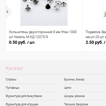
Хольнитены двухсторонние 9 мм Упак 1000
Подвеска Зв
шт Никель М-ХД-12075/9
мм уп.20 шт 
0.50 руб.
2.50 руб.
/ шт.
/
Каталог
Стразы
Бусины, бисер
Пуговицы
Цепи
Фурнитура для бижутерии
Шнуры резина
Фурнитура для игрушек
Тесьма, бахрома