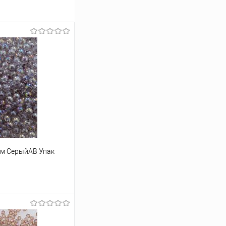
мм СерыйАВ Упак
ину