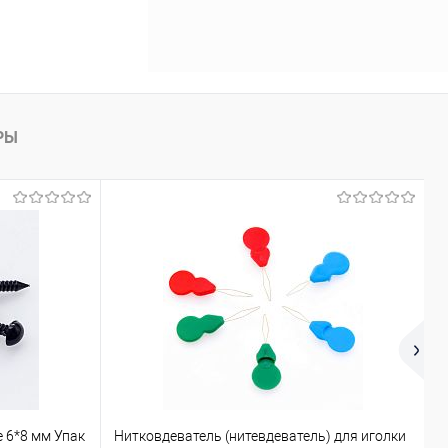
РЫ
 6*8 мм Упак
Нитковдеватель (нитевдеватель) для иголки
К