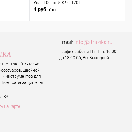
Упак 100 шт И-КДС-1201
4 руб.
9
/ шт.
Email:
info@strazika.ru
График работы Пн-Пт: с 10:00
до 18:00 Сб, Вс: Выходной
.ru - оптовый интернет-
ксессуаров, швейной
 и инструментов для
. Все права защищены.
ва 33
ь на карте