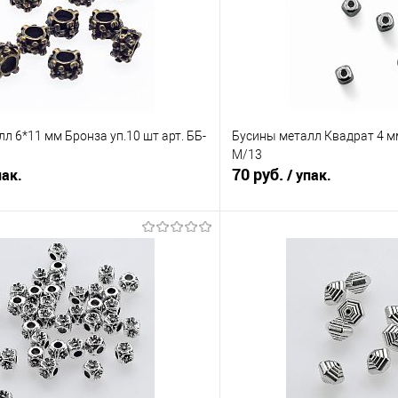
л 6*11 мм Бронза уп.10 шт арт. ББ-
Бусины металл Квадрат 4 мм 
М/13
70 руб.
пак.
/ упак.
Подписаться
В корз
Сравнение
е
Недоступно
В избранное