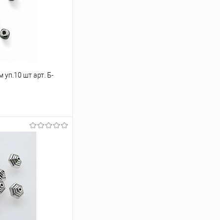
уп.10 шт арт. Б-
ину
Под заказ