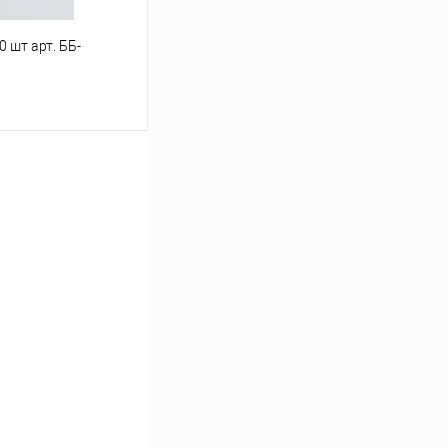
 шт арт. ББ-
ину
Под заказ