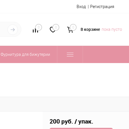
Вход
Регистрация
0
0
0
В корзине
пока пусто
Фурнитура для бижутерии
200 руб.
/ упак.