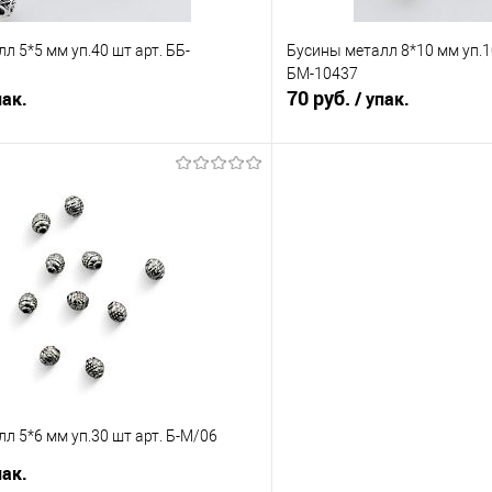
л 5*5 мм уп.40 шт арт. ББ-
Бусины металл 8*10 мм уп.10
БМ-10437
70 руб.
пак.
/ упак.
В корзину
В корз
Сравнение
е
Под заказ
В избранное
л 5*6 мм уп.30 шт арт. Б-М/06
пак.