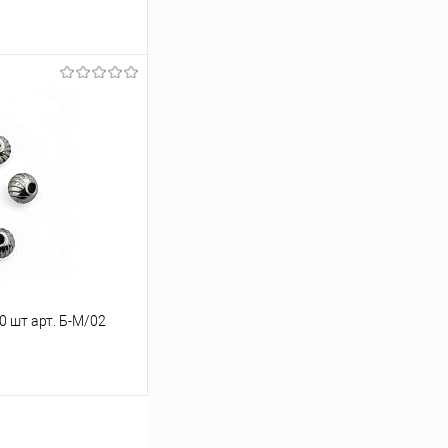
ину
Под заказ
0 шт арт. Б-М/02
ину