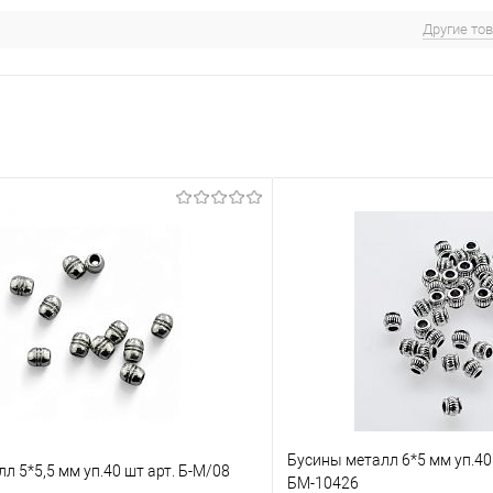
Другие то
Бусины металл 6*5 мм уп.40 
л 5*5,5 мм уп.40 шт арт. Б-М/08
БМ-10426