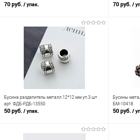
70 руб.
70 руб.
/ упак.
/ у
В корзину
Сравнение
Сравнение
В избранное
Под заказ
В избранно
Бусина разделитель металл 12*12 мм уп.3 шт
Бусины метал
арт. ФДБ-РДБ-13550
БМ-10418
50 руб.
50 руб.
/ упак.
/ у
В корзину