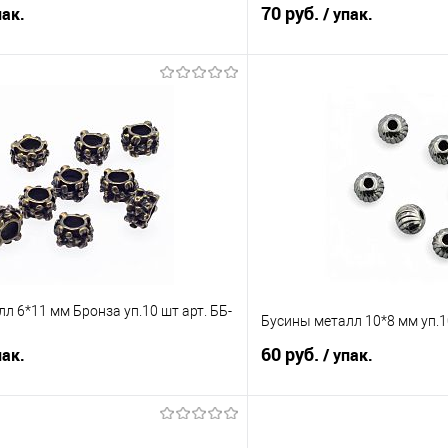
70 руб.
пак.
/ упак.
В корзину
В корз
Сравнение
е
Под заказ
В избранное
л 6*11 мм Бронза уп.10 шт арт. ББ-
Бусины металл 10*8 мм уп.1
60 руб.
пак.
/ упак.
Подписаться
В корз