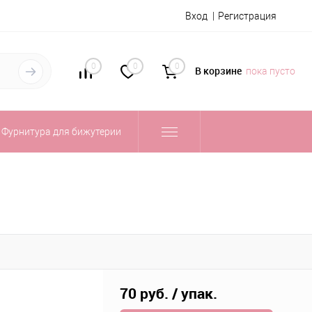
Вход
Регистрация
0
0
0
В корзине
пока пусто
Фурнитура для бижутерии
70 руб.
/ упак.