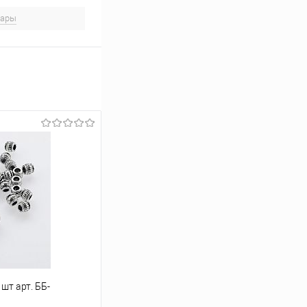
вары
шт арт. ББ-