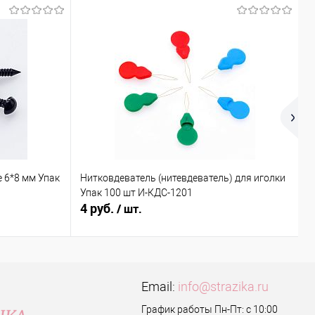
 6*8 мм Упак
Нитковдеватель (нитевдеватель) для иголки
К
Упак 100 шт И-КДС-1201
4 руб.
9
/ шт.
Email:
info@strazika.ru
График работы Пн-Пт: с 10:00