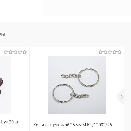
РЫ
L уп.20 шт
М
Кольца с цепочкой 25 мм М-КЦ-12092/25
П