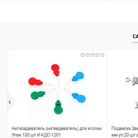
В корзину
Сравнение
Сравнение
С
В избранное
Под заказ
В избранно
Нитковдеватель (нитевдеватель) для иголки
Подвеска Зв
Упак 100 шт И-КДС-1201
мм уп.20 шт 