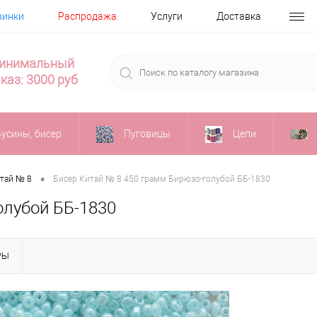
винки
Распродажа
Услуги
Доставка
инимальный
каз: 3000 руб
Бусины, бисер
Пуговицы
Цепи
•
тай № 8
Бисер Китай № 8 450 грамм Бирюзо-голубой ББ-1830
олубой ББ-1830
РЫ