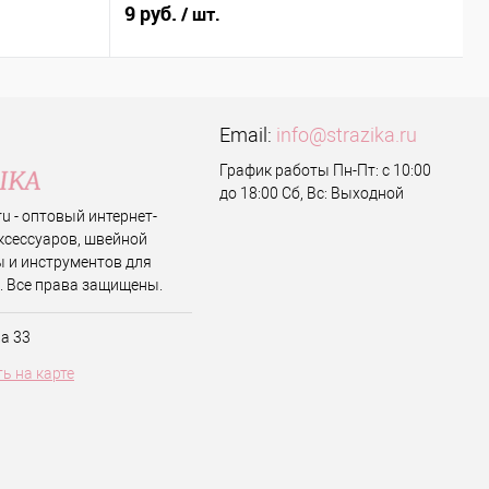
9 руб.
2
/ шт.
Email:
info@strazika.ru
График работы Пн-Пт: с 10:00
до 18:00 Сб, Вс: Выходной
.ru - оптовый интернет-
ксессуаров, швейной
 и инструментов для
. Все права защищены.
ва 33
ь на карте