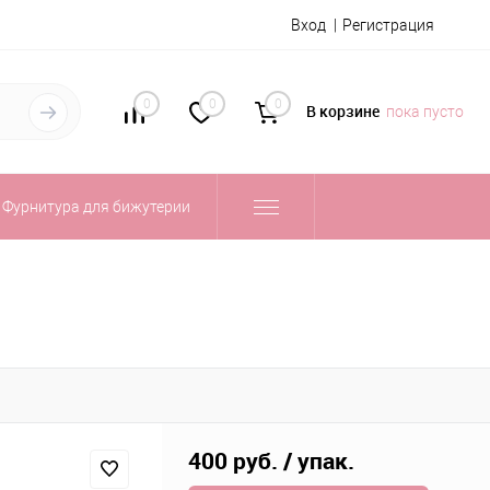
Вход
Регистрация
0
0
0
В корзине
пока пусто
Фурнитура для бижутерии
400 руб.
/ упак.