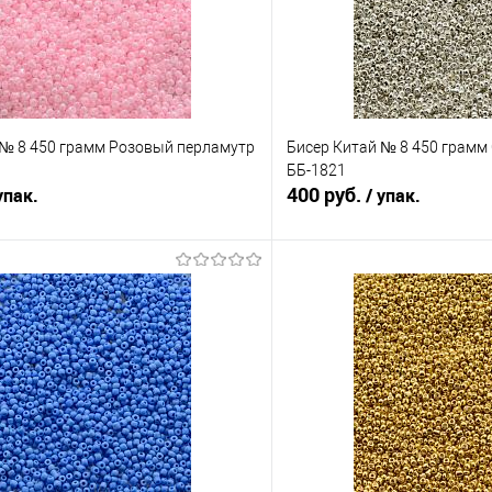
 № 8 450 грамм Розовый перламутр
Бисер Китай № 8 450 грамм
ББ-1821
400 руб.
упак.
/ упак.
В корзину
В корз
Сравнение
е
Под заказ
В избранное