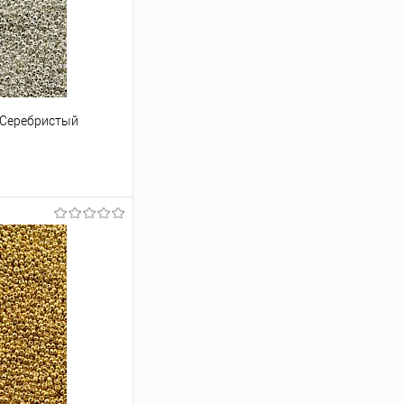
 Серебристый
ину
Под заказ