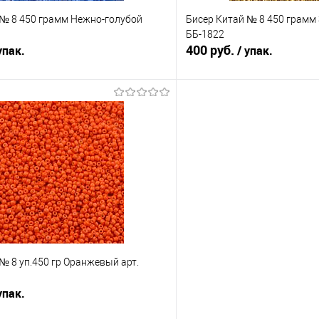
 № 8 450 грамм Нежно-голубой
Бисер Китай № 8 450 грамм
ББ-1822
400 руб.
упак.
/ упак.
В корзину
В корз
Сравнение
е
Под заказ
В избранное
№ 8 уп.450 гр Оранжевый арт.
упак.