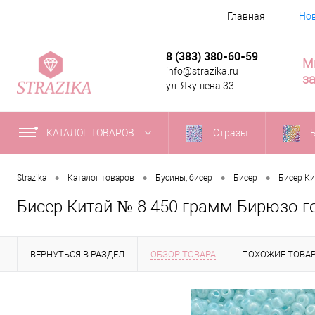
Главная
Но
8 (383) 380-60-59
М
info@strazika.ru
за
ул. Якушева 33
КАТАЛОГ ТОВАРОВ
Стразы
•
•
•
•
Strazika
Каталог товаров
Бусины, бисер
Бисер
Бисер Ки
Бисер Китай № 8 450 грамм Бирюзо-г
ВЕРНУТЬСЯ В РАЗДЕЛ
ОБЗОР ТОВАРА
ПОХОЖИЕ ТОВА