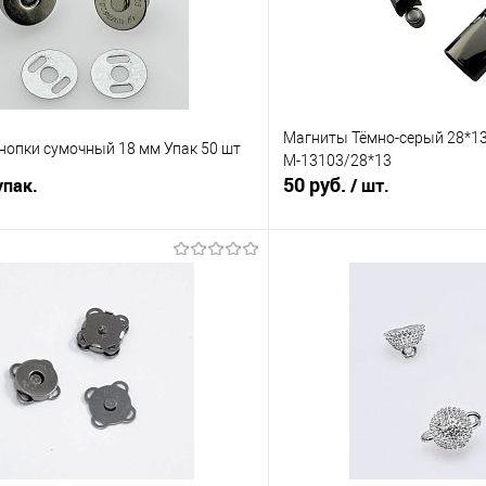
Магниты Тёмно-серый 28*13
нопки сумочный 18 мм Упак 50 шт
М-13103/28*13
50 руб.
упак.
/ шт.
В корзину
В корз
Сравнение
е
Под заказ
В избранное
шт