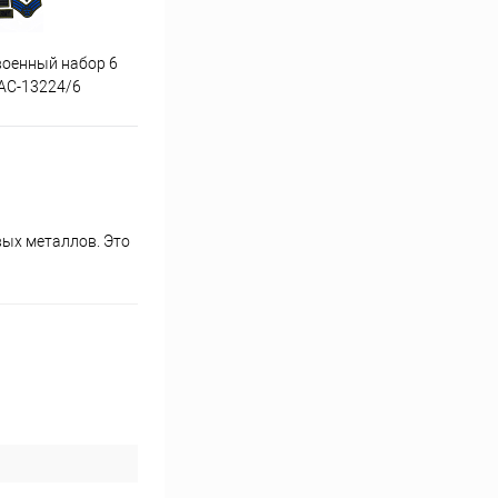
военный набор 6
Аппликация волк упак 5 шт
Аппл
АС-13224/6
УДО-АС-13252/5
ых металлов. Это