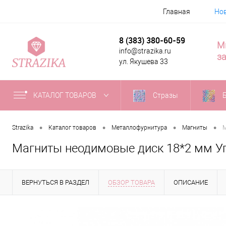
Главная
Но
8 (383) 380-60-59
М
info@strazika.ru
за
ул. Якушева 33
КАТАЛОГ ТОВАРОВ
Стразы
•
•
•
•
Strazika
Каталог товаров
Металлофурнитура
Магниты
М
Магниты неодимовые диск 18*2 мм У
ВЕРНУТЬСЯ В РАЗДЕЛ
ОБЗОР ТОВАРА
ОПИСАНИЕ