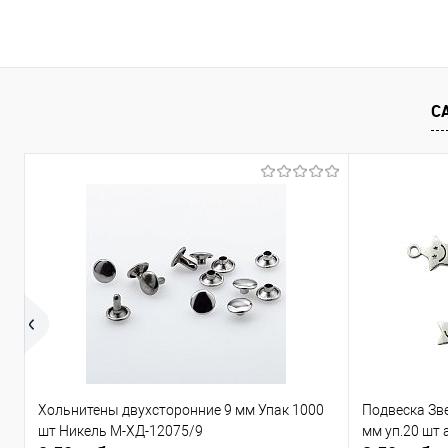
В корзину
Сравнение
Сравнение
С
В избранное
Под заказ
В избранно
Хольнитены двухсторонние 9 мм Упак 1000
Подвеска Зв
шт Никель М-ХД-12075/9
мм уп.20 шт 