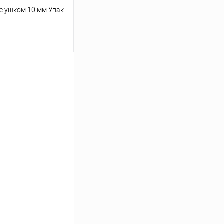
с ушком 10 мм Упак
ину
Под заказ