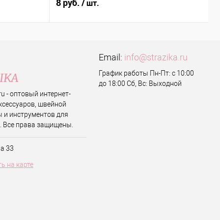
8 руб.
0
/ шт.
Email:
info@strazika.ru
График работы Пн-Пт: с 10:00
до 18:00 Сб, Вс: Выходной
.ru - оптовый интернет-
ксессуаров, швейной
 и инструментов для
. Все права защищены.
ва 33
ь на карте