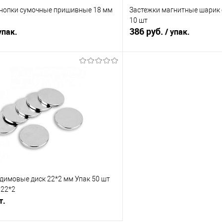
нопки сумочные пришивные 18 мм
Застежки магнитные шарик 
10 шт
386 руб.
упак.
/ упак.
В корзину
В корз
Сравнение
е
Под заказ
В избранное
Цвет
шт
димовые диск 22*2 мм Упак 50 шт
22*2
т.