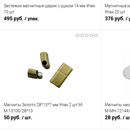
Застежки магнитные шарик с ушком 14 мм Упак
Магнитные к
10 шт
Упак 20 шт
495 руб.
376 руб.
/ упак.
/ 
В корзину
Сравнение
Сравнение
В избранное
Под заказ
В избранно
Цвет
Упаковка
Упаковка 20 
Цвет
Магниты Золото 28*13*7 мм Упак 2 шт М-
Магниты нео
М-13100/28*13
М-МН-12144/
50 руб.
28 руб.
/ шт.
/ ш