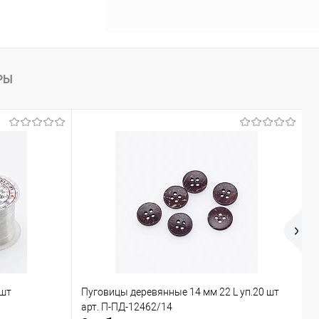
РЫ
 шт
Пуговицы деревянные 14 мм 22 L уп.20 шт
Х
арт. П-ПД-12462/14
ш