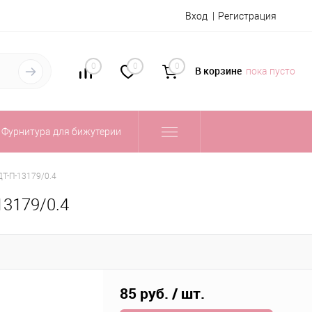
Вход
Регистрация
0
0
0
В корзине
пока пусто
Фурнитура для бижутерии
ДТ-П-13179/0.4
13179/0.4
85 руб.
/ шт.