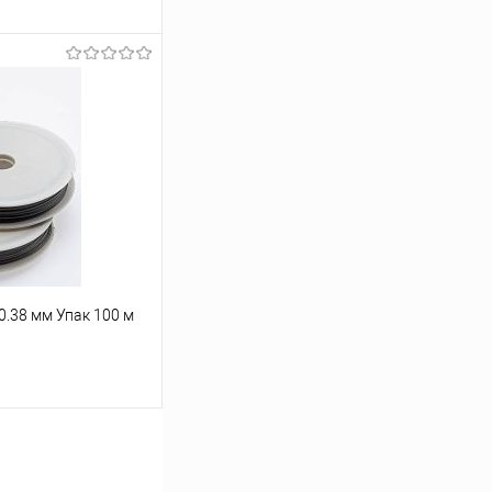
ину
Под заказ
0.38 мм Упак 100 м
ину