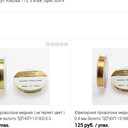
ул. Кирова 113, 3 этаж, офис 309 А
оволока медная ( не теряет цвет )
Ювелирная проволока медная
е золото ТДТ-ЮП-13165/0.3
0.4 мм Золото ТДТ-ЮП-13168
125 руб.
упак.
/ упак.