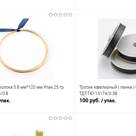
В корзину
В корз
Сравнение
е
Под заказ
В избранное
лока 0.8 мм*120 мм Упак 25 гр
Тросик ювелирный ( ланка ) 
/0.8
ТДТ-ТЮ-13174/0.38
100 руб.
упак.
/ упак.
В корзину
В корз