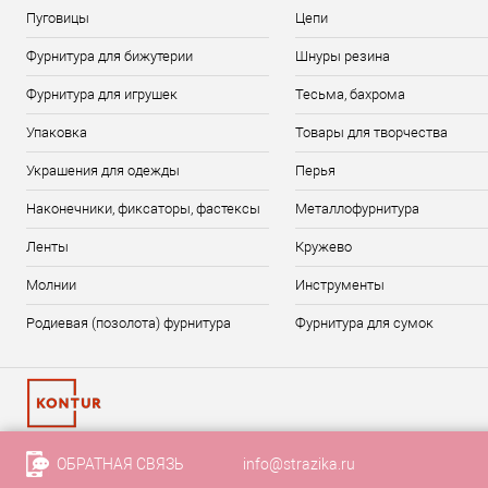
Пуговицы
Цепи
Фурнитура для бижутерии
Шнуры резина
Фурнитура для игрушек
Тесьма, бахрома
Упаковка
Товары для творчества
Украшения для одежды
Перья
Наконечники, фиксаторы, фастексы
Металлофурнитура
Ленты
Кружево
Молнии
Инструменты
Родиевая (позолота) фурнитура
Фурнитура для сумок
ОБРАТНАЯ СВЯЗЬ
info@strazika.ru