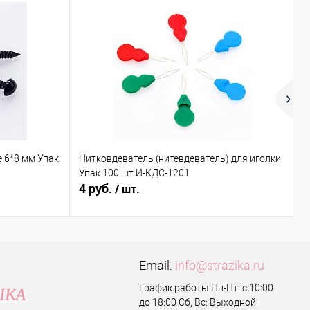
 6*8 мм Упак
Нитковдеватель (нитевдеватель) для иголки
К
Упак 100 шт И-КДС-1201
4 руб.
9
/ шт.
Email:
info@strazika.ru
График работы Пн-Пт: с 10:00
до 18:00 Сб, Вс: Выходной