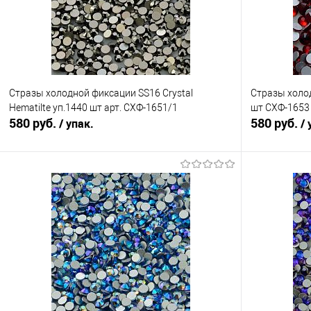
Стразы холодной фиксации SS16 Crystal
Стразы холо
Hematilte уп.1440 шт арт. СХФ-1651/1
шт СХФ-1653
580 руб.
580 руб.
/ упак.
/ 
В корзину
Сравнение
Сравнение
В избранное
Под заказ
В избранно