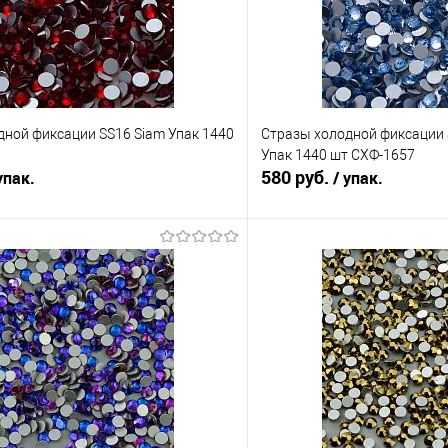
дной фиксации SS16 Siam Упак 1440
Стразы холодной фиксации S
Упак 1440 шт СХФ-1657
580 руб.
упак.
/ упак.
В корзину
В корз
Сравнение
е
Под заказ
В избранное