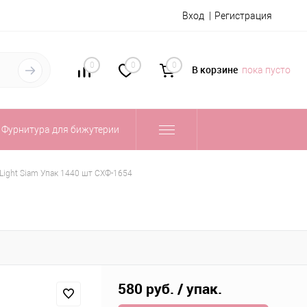
Вход
Регистрация
0
0
0
В корзине
пока пусто
Фурнитура для бижутерии
ight Siam Упак 1440 шт СХФ-1654
580 руб.
/ упак.