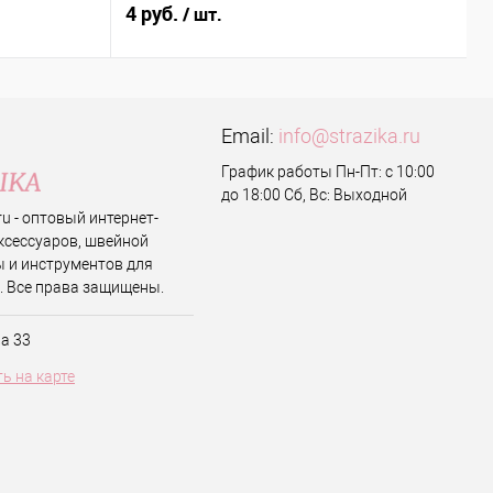
4 руб.
9
/ шт.
Email:
info@strazika.ru
График работы Пн-Пт: с 10:00
до 18:00 Сб, Вс: Выходной
.ru - оптовый интернет-
ксессуаров, швейной
 и инструментов для
. Все права защищены.
ва 33
ь на карте