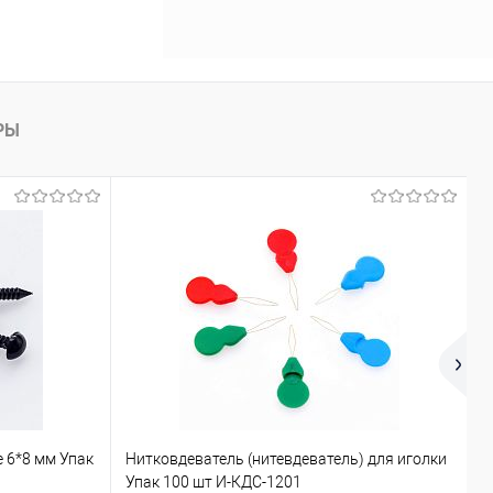
РЫ
 6*8 мм Упак
Нитковдеватель (нитевдеватель) для иголки
К
Упак 100 шт И-КДС-1201