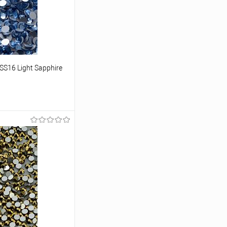
S16 Light Sapphire
ину
Под заказ