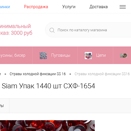
винки
Распродажа
Услуги
Доставка
инимальный
каз: 3000 руб
Бусины, бисер
Пуговицы
Цепи
•
•
и
Стразы холодной фиксации SS 16
Стразы холодной фиксации SS16 L
 Siam Упак 1440 шт СХФ-1654
РЫ