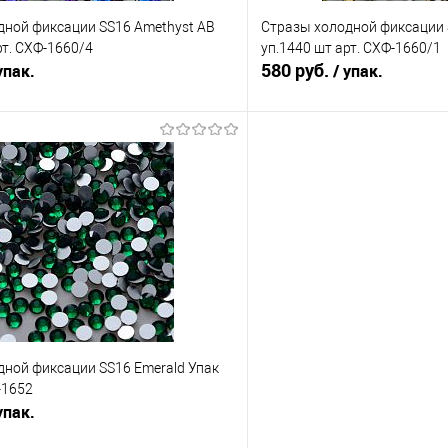
дной фиксации SS16 Amethyst AB
Стразы холодной фиксации S
рт. СХФ-1660/4
уп.1440 шт арт. СХФ-1660/1
580 руб.
упак.
/ упак.
В корзину
В корз
Сравнение
е
Под заказ
В избранное
дной фиксации SS16 Emerald Упак
-1652
упак.