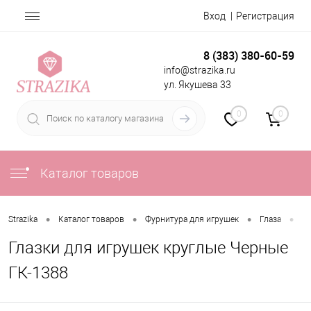
Вход
Регистрация
8 (383) 380-60-59
info@strazika.ru
ул. Якушева 33
0
0
Каталог товаров
•
•
•
•
Strazika
Каталог товаров
Фурнитура для игрушек
Глаза
Гл
Глазки для игрушек круглые Черные
ГК-1388